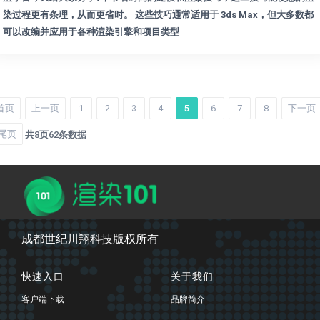
染过程更有条理，从而更省时。 这些技巧通常适用于 3ds Max，但大多数都
可以改编并应用于各种渲染引擎和项目类型
首页
上一页
1
2
3
4
5
6
7
8
下一页
尾页
共
8
页
62
条数据
成都世纪川翔科技版权所有
快速入口
关于我们
客户端下载
品牌简介